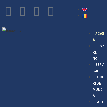
ACAS
A
DESP
RE
NOI
SERV
ICII
LOCU
RI DE
MUNC
A
PART