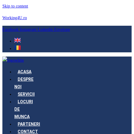
Skip to content
Working4U.ro
Facebook
Instagram
Linkedin
Envelope
ACASA
DESPRE
NOI
SERVICII
LOCURI
DE
MUNCA
PARTENERI
CONTACT