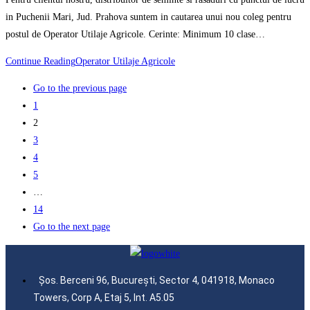
in Puchenii Mari, Jud. Prahova suntem in cautarea unui nou coleg pentru
postul de Operator Utilaje Agricole. Cerinte: Minimum 10 clase…
Continue Reading
Operator Utilaje Agricole
Go to the previous page
1
2
3
4
5
…
14
Go to the next page
Șos. Berceni 96, București, Sector 4, 041918, Monaco
Towers, Corp A, Etaj 5, Int. A5.05