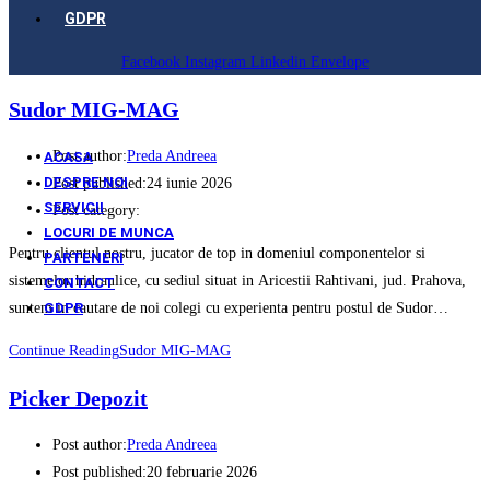
GDPR
Facebook
Instagram
Linkedin
Envelope
Sudor MIG-MAG
Post author:
Preda Andreea
ACASA
DESPRE NOI
Post published:
24 iunie 2026
SERVICII
Post category:
LOCURI DE MUNCA
Pentru clientul nostru, jucator de top in domeniul componentelor si
PARTENERI
sistemelor hidraulice, cu sediul situat in Aricestii Rahtivani, jud. Prahova,
CONTACT
GDPR
suntem in cautare de noi colegi cu experienta pentru postul de Sudor…
Continue Reading
Sudor MIG-MAG
Picker Depozit
Post author:
Preda Andreea
Post published:
20 februarie 2026